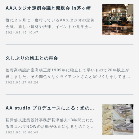
AAスタジオ定例会議と懇親会 in茅ヶ崎
概ね２ヶ月に一度行っているAAスタジオの定例
会議。新しい建材や法律、イベントや見学会…
2024.03.15 10:47
久しぶりの施主との再会
佐賀高橋設計室高橋正彦1999年に独立して早いもので20年以上が
経ちました。その間色々なクライアントさんと家づくりをしてき…
2023.05.27 09:24
AA studio プロデュースによる：光のいきわたる平屋/峰岡町の住宅
荻津郁夫建築設計事務所荻津郁夫13年間にわた
るヨコハマNOWの活動が休止になるとのこと…
2023.05.10 06:45