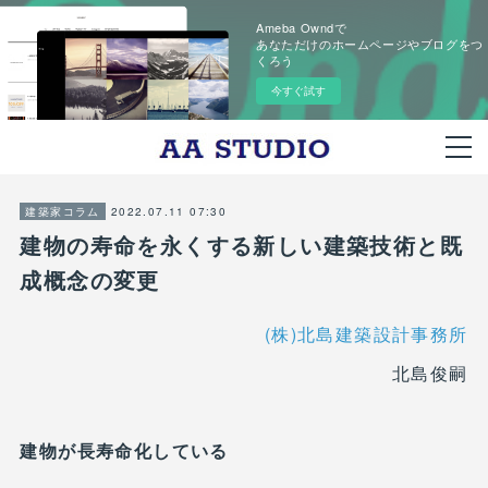
Ameba Owndで
あなただけのホームページやブログをつ
くろう
今すぐ試す
2022.07.11 07:30
建築家コラム
建物の寿命を永くする新しい建築技術と既
成概念の変更
(株)北島建築設計事務所
北島俊嗣
建物が長寿命化している