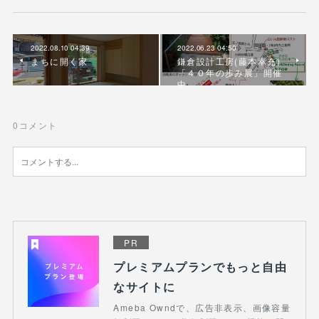
2022.08.10 04:39
2022.06.23 04:50
まちに開く家
鎌倉設計工房(藤本幸充）
「４０年の歩み展」開催
中
0
コメント
PR
プレミアムプランでもっと自由
なサイトに
Ameba Owndで、広告非表示、画像容量