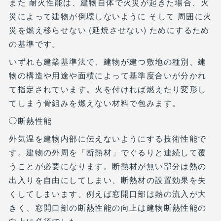
また 耐火性能は、建物自体で火災が起きた場合、火
災によって建物が倒壊しないように そして 周囲に火
災を燃え移らせない (延焼させない) ためにするため
の基準です。
いずれも建築基準法で、建物が建つ敷地の種別、建
物の構造や用途や面積によって基準度合いが分かれ
て指定されています。火を付ければ燃えたり変形し
てしまう骨組みを燃えない材料で包みます。
◯断熱性能
外気温を建物内部に伝えないようにする技術性能で
す。建物の外周を「断熱材」でぐるりと連続して覆
うことが必要になります。断熱材が無い部分は熱の
出入りを自由にしてしまい、断熱材の設置効果を失
くしてしまいます。例えば窓開口部は熱の流入が大
きく、窓開口部の断熱性能の向上は建物断熱性能の