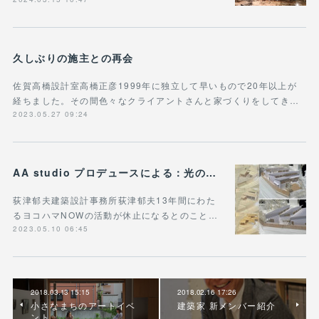
久しぶりの施主との再会
佐賀高橋設計室高橋正彦1999年に独立して早いもので20年以上が
経ちました。その間色々なクライアントさんと家づくりをしてき…
2023.05.27 09:24
AA studio プロデュースによる：光のいきわたる平屋/峰岡町の住宅
荻津郁夫建築設計事務所荻津郁夫13年間にわた
るヨコハマNOWの活動が休止になるとのこと…
2023.05.10 06:45
2018.03.13 15:15
2018.02.16 17:26
小さなまちのアートイベ
建築家 新メンバー紹介
ント