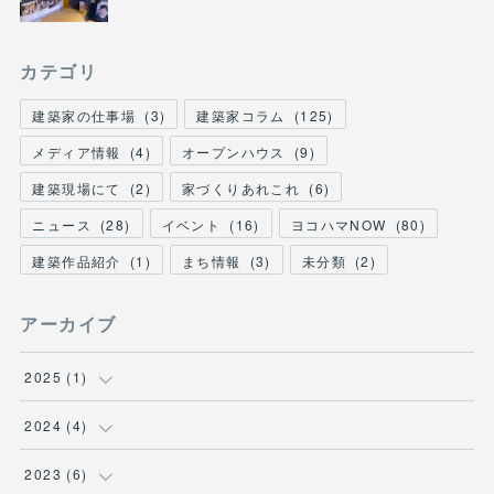
カテゴリ
建築家の仕事場
(
3
)
建築家コラム
(
125
)
メディア情報
(
4
)
オープンハウス
(
9
)
建築現場にて
(
2
)
家づくりあれこれ
(
6
)
ニュース
(
28
)
イベント
(
16
)
ヨコハマNOW
(
80
)
建築作品紹介
(
1
)
まち情報
(
3
)
未分類
(
2
)
アーカイブ
2025
(
1
)
(
1
)
2024
(
4
)
(
1
)
2023
(
6
)