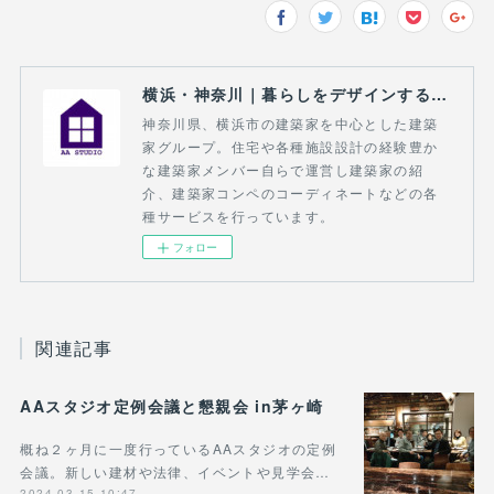
横浜・神奈川｜暮らしをデザインする建築家｜AA STUDIO
神奈川県、横浜市の建築家を中心とした建築
家グループ。住宅や各種施設設計の経験豊か
な建築家メンバー自らで運営し建築家の紹
介、建築家コンペのコーディネートなどの各
種サービスを行っています。
フォロー
関連記事
AAスタジオ定例会議と懇親会 in茅ヶ崎
概ね２ヶ月に一度行っているAAスタジオの定例
会議。新しい建材や法律、イベントや見学会…
2024.03.15 10:47