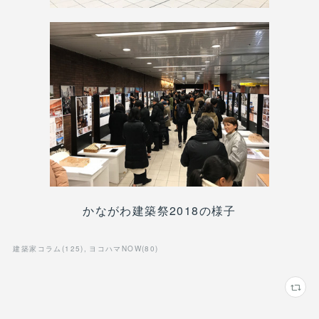
かながわ建築祭2018の様子
建築家コラム
(
125
)
ヨコハマNOW
(
80
)