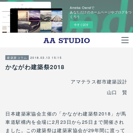
Ameba Owndで
あなただけのホームページやブログをつ
くろう
今すぐ試す
2018.03.13 15:15
建築家コラム
かながわ建築祭2018
アマテラス都市建築設計
山口 賢
日本建築家協会主催の「かながわ建築祭2018」が馬
車道駅構内を会場に2月23日から25日まで開催され
ました。この建築祭は建築家協会が29年間に渡って