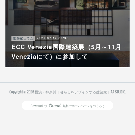
2021.07.12 00:30
建築家コラム
ECC Venezia国際建築展（5月～11月
Veneziaにて）に参加して
Copyright ©
2026
横浜・神奈川｜暮らしをデザインする建築家｜AA STUDIO
.
Powered by
無料でホームページをつくろう
AmebaOwnd
フォロー