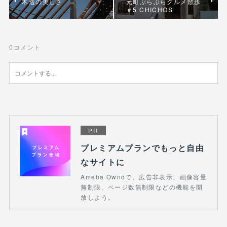
木造の美しさ
元町ぶらぶらグルメ散歩
＃5 CHICHOS
0
コメント
PR
プレミアムプランでもっと自由
なサイトに
Ameba Owndで、広告非表示、画像容量
無制限、ページ数無制限などの機能を開
放しよう。