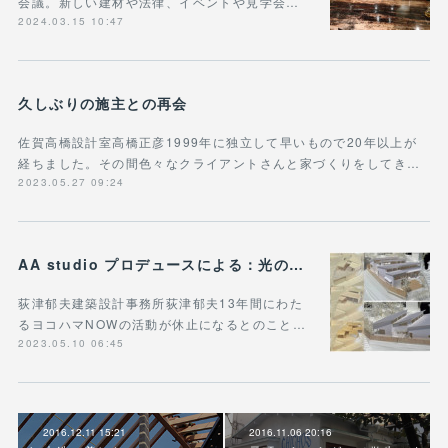
会議。新しい建材や法律、イベントや見学会…
2024.03.15 10:47
久しぶりの施主との再会
佐賀高橋設計室高橋正彦1999年に独立して早いもので20年以上が
経ちました。その間色々なクライアントさんと家づくりをしてき…
2023.05.27 09:24
AA studio プロデュースによる：光のいきわたる平屋/峰岡町の住宅
荻津郁夫建築設計事務所荻津郁夫13年間にわた
るヨコハマNOWの活動が休止になるとのこと…
2023.05.10 06:45
2016.12.11 15:21
2016.11.06 20:16