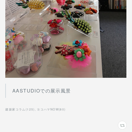
AASTUDIOでの展示風景
建築家コラム
(
125
)
ヨコハマNOW
(
80
)