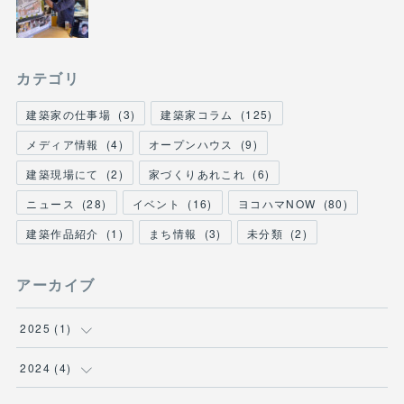
カテゴリ
建築家の仕事場
(
3
)
建築家コラム
(
125
)
メディア情報
(
4
)
オープンハウス
(
9
)
建築現場にて
(
2
)
家づくりあれこれ
(
6
)
ニュース
(
28
)
イベント
(
16
)
ヨコハマNOW
(
80
)
建築作品紹介
(
1
)
まち情報
(
3
)
未分類
(
2
)
アーカイブ
2025
(
1
)
(
1
)
2024
(
4
)