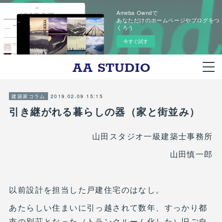
Ameba Owndで
あなただけのホームページやブログをつ
くろう
今すぐ試す
2019.02.09 15:15
建築家コラム
引き継がれる暮らしの器（家と街並み）
山田スタジオ一級建築士事務所
山田慎一郎
以前設計を担当した戸建住宅のはなし。
あたらしい住まいに引っ越されて数年、すっかり都
市の別荘となった（トランクルーム化した）旧ご自