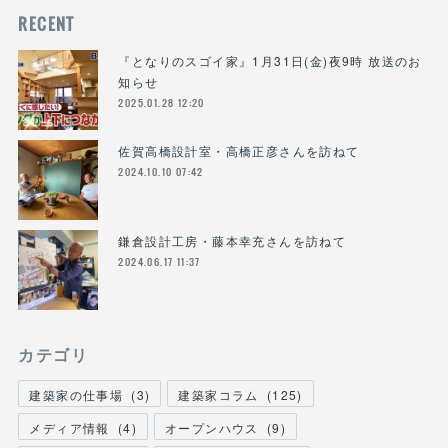
RECENT
『となりのスゴイ家』1月31日(金)夜9時 放送のお
知らせ
2025.01.28 12:20
佐賀高橋設計室・高橋正彦さんを訪ねて
2024.10.10 07:42
鎌倉設計工房・藤本幸充さんを訪ねて
2024.06.17 11:37
カテゴリ
建築家の仕事場
(
3
)
建築家コラム
(
125
)
メディア情報
(
4
)
オープンハウス
(
9
)