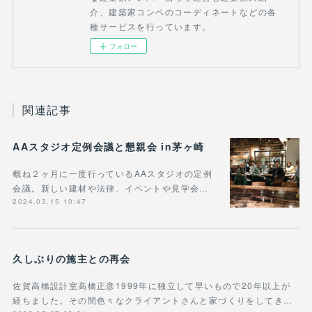
介、建築家コンペのコーディネートなどの各
種サービスを行っています。
フォロー
関連記事
AAスタジオ定例会議と懇親会 in茅ヶ崎
概ね２ヶ月に一度行っているAAスタジオの定例
会議。新しい建材や法律、イベントや見学会…
2024.03.15 10:47
久しぶりの施主との再会
佐賀高橋設計室高橋正彦1999年に独立して早いもので20年以上が
経ちました。その間色々なクライアントさんと家づくりをしてき…