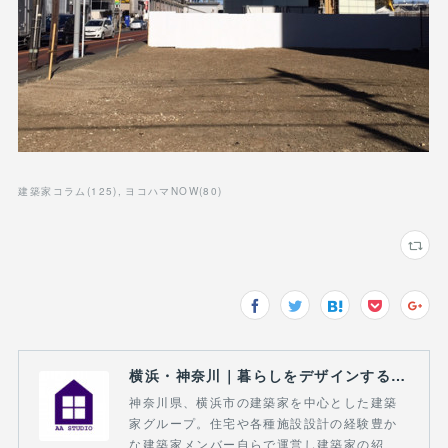
建築家コラム
(
125
)
ヨコハマNOW
(
80
)
横浜・神奈川｜暮らしをデザインする建築家｜AA STUDIO
神奈川県、横浜市の建築家を中心とした建築
家グループ。住宅や各種施設設計の経験豊か
な建築家メンバー自らで運営し建築家の紹